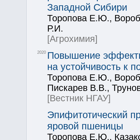
Западной Сибири
Торопова Е.Ю., Вороб
Р.И.
[Агрохимия]
2020
Повышение эффекти
на устойчивость к 
Торопова Е.Ю., Воробь
Пискарев В.В., Трунов
[Вестник НГАУ]
Эпифитотический пр
яровой пшеницы
Торопова Е.Ю., Казак