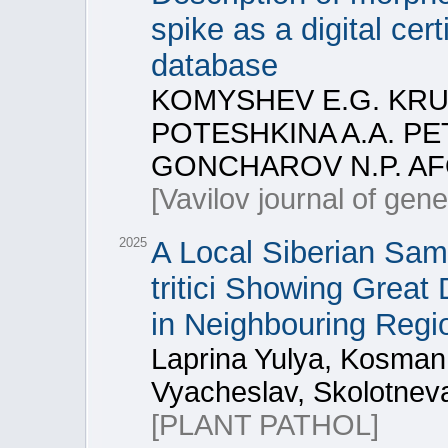
spike as a digital cer
database
KOMYSHEV E.G. KRUC
POTESHKINA A.A. PET
GONCHAROV N.P. AF
[Vavilov journal of gen
2025
A Local Siberian Samp
tritici Showing Great
in Neighbouring Regi
Laprina Yulya, Kosman 
Vyacheslav, Skolotnev
[PLANT PATHOL]