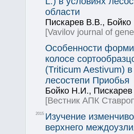
L.) в условиях лес
области
Пискарев В.В., Бойко 
[Vavilov journal of gen
Особенности формир
колосе сортообразц
(Triticum Aestivum)
лесостепи Приобья
Бойко Н.И., Пискарев 
[Вестник АПК Ставро
2015
Изучение изменчиво
верхнего междоузли