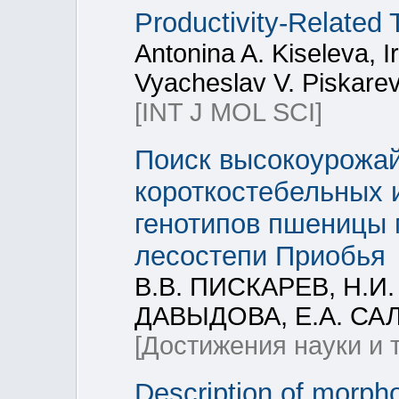
Productivity-Related
Antonina A. Kiseleva, I
Vyacheslav V. Piskarev
[INT J MOL SCI]
Поиск высокоурожай
короткостебельных 
генотипов пшеницы 
лесостепи Приобья
В.В. ПИСКАРЕВ, Н.И.
ДАВЫДОВА, Е.А. СА
[Достижения науки и 
Description of morpho