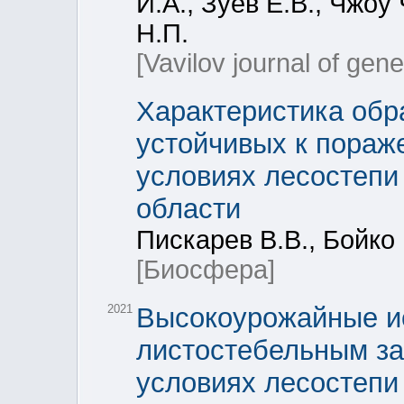
И.А., Зуев Е.В., Чжоу
Н.П.
[Vavilov journal of gen
Характеристика обр
устойчивых к пораж
условиях лесостепи
области
Пискарев В.В., Бойко 
[Биосфера]
2021
Высокоурожайные ис
листостебельным з
условиях лесостепи