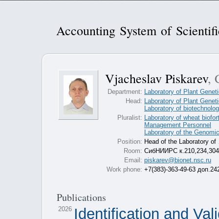
Accounting System of Scientif
Vjacheslav Piskarev
, 
Department:
Laboratory of Plant Genet
Head:
Laboratory of Plant Genet
Laboratory of biotechnology
Pluralist:
Laboratory of wheat biofort
Management Personnel
Laboratory of the Genomic
Position:
Head of the Laboratory of
Room:
СибНИИРС к.210,234,304
Email:
piskarev@bionet.nsc.ru
Work phone:
+7(383)-363-49-63 доп.24
Publications
2026
Identification and Val