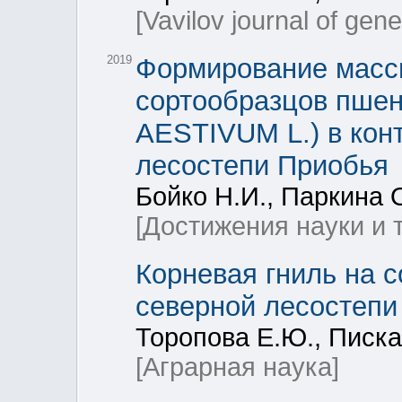
[Vavilov journal of gen
2019
Формирование массы
сортообразцов пшен
AESTIVUM L.) в кон
лесостепи Приобья
Бойко Н.И., Паркина О
[Достижения науки и 
Корневая гниль на 
северной лесостепи
Торопова Е.Ю., Писка
[Аграрная наука]