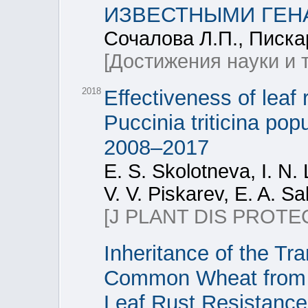
ИЗВЕСТНЫМИ ГЕН
Сочалова Л.П., Писка
[Достижения науки и 
2018
Effectiveness of leaf
Puccinia triticina pop
2008–2017
E. S. Skolotneva, I. N.
V. V. Piskarev, E. A. Sa
[J PLANT DIS PROTE
Inheritance of the T
Common Wheat from A
Leaf Rust Resistanc