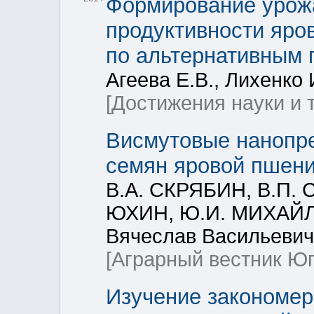
Формирование урож
продуктивности яро
по альтернативным
Агеева Е.В., Лихенко 
[Достижения науки и 
Висмутовые нанопр
cемян яровой пшен
В.А. СКРЯБИН, В.П.
ЮХИН, Ю.И. МИХАЙЛО
Вячеслав Васильевич
[Аграрный вестник Юг
Изучение закономер