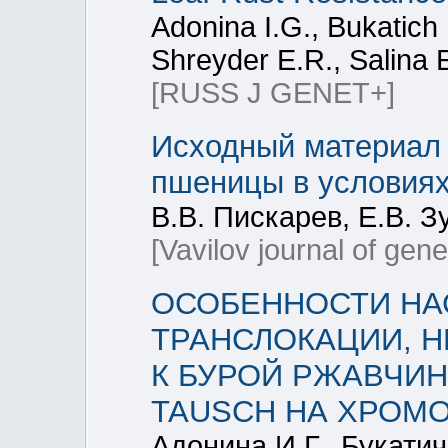
Adonina I.G., Bukatich 
Shreyder E.R., Salina 
[RUSS J GENET+]
Исходный материал 
пшеницы в условиях
В.В. Пискарев, Е.В. З
[Vavilov journal of gen
ОСОБЕННОСТИ НА
ТРАНСЛОКАЦИИ, 
К БУРОЙ РЖАВЧИНЕ, 
TAUSCH НА ХРОМ
Адонина И.Г., Букатич