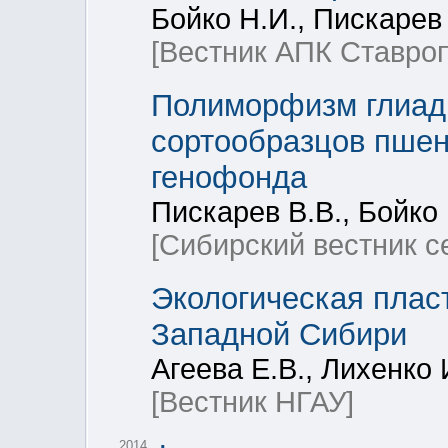
Бойко Н.И., Пискарев
[Вестник АПК Ставро
Полиморфизм глиад
сортообразцов пшен
генофонда
Пискарев В.В., Бойко 
[Сибирский вестник с
Экологическая плас
Западной Сибири
Агеева Е.В., Лихенко 
[Вестник НГАУ]
2014