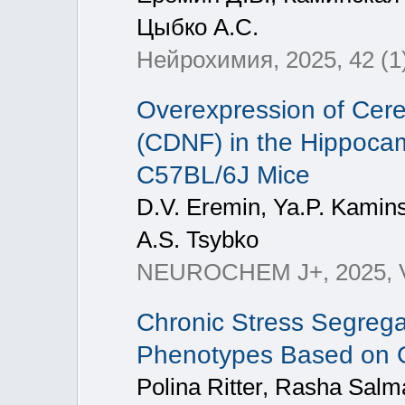
Цыбко А.С.
Нейрохимия, 2025, 42 (1
Overexpression of Cere
(CDNF) in the Hippocam
C57BL/6J Mice
D.V. Eremin, Ya.P. Kamins
A.S. Tsybko
NEUROCHEM J+, 2025, Vol
Chronic Stress Segregat
Phenotypes Based on Gl
Polina Ritter, Rasha Sal