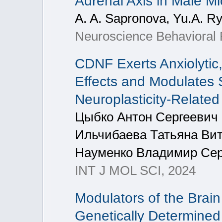
Adrenal Axis in Male Mi
A. A. Sapronova, Yu.A. Ry
Neuroscience Behavioral 
CDNF Exerts Anxiolytic,
Effects and Modulates 
Neuroplasticity-Relate
Цыбко Антон Сергеевич
Ильчибаева Татьяна Ви
Науменко Владимир Сер
INT J MOL SCI, 2024
Modulators of the Brain
Genetically Determined