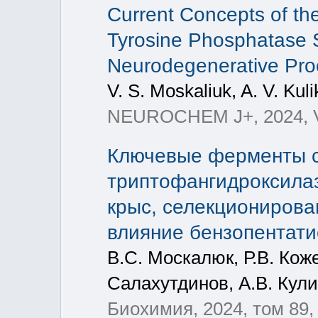
Current Concepts of the
Tyrosine Phosphatase S
Neurodegenerative Proc
V. S. Moskaliuk, A. V. Kul
NEUROCHEM J+, 2024, Vol
Ключевые ферменты с
триптофангидроксилаз
крыс, селекционирова
влияние бензопентат
В.С. Москалюк, Р.В. Кож
Салахутдинов, А.В. Кули
Биохимия, 2024, том 89, 