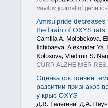
Vavilov journal of genetic
Amisulpride decreases 
the brain of OXYS rats
Camilla A. Molobekova, E
Ilchibaeva, Alexander Ya. 
Kolosova, Vladimir S. N
CURR ALZHEIMER RES, 2
Оценка состояния гем
развитии признаков в
у крыс OXYS
Д.В. Телегина, Д.А. Пеун