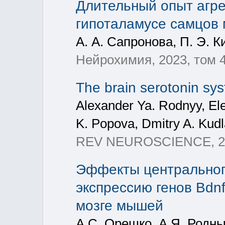
Длительный опыт агре
гипоталамусе самцов
А. А. Сапронова, П. Э. К
Нейрохимия, 2023, том 4
The brain serotonin sys
Alexander Ya. Rodnyy, El
K. Popova, Dmitry A. Kud
REV NEUROSCIENCE, 2
Эффекты центрального
экспрессию генов Bdnf,
мозге мышей
А.С. Орешко, А.Я. Родны