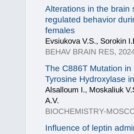
Alterations in the brai
regulated behavior duri
females
Evsiukova V.S., Sorokin I.E
BEHAV BRAIN RES, 2024, 
The C886T Mutation in 
Tyrosine Hydroxylase i
Alsalloum I., Moskaliuk V.
A.V.
BIOCHEMISTRY-MOSCOW+,
Influence of leptin admi