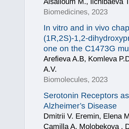
Alsalloum M., Ilchibaeva 
Biomedicines, 2023
In vitro and in vivo cha
(1R,2S)-1,2-dihydroxypr
one on the C1473G mut
Arefieva A.B, Komleva P.D
A.V.
Biomolecules, 2023
Serotonin Receptors as 
Alzheimer’s Disease
Dmitrii V. Eremin, Elena 
Camilla A. Molobekova , D