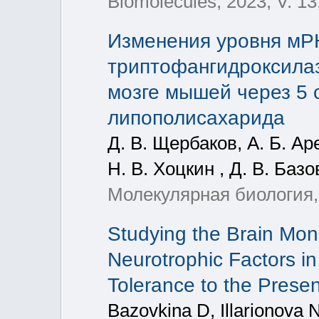
Biomolecules, 2023, V. 13
Изменения уровня мРН
триптофангидроксила
мозге мышей через 5 
липополисахарида
Д. В. Щербаков, А. Б. Ар
Н. В. Хоцкин , Д. В. Базо
Молекулярная биология, 2
Studying the Brain Mo
Neurotrophic Factors in
Tolerance to the Pres
Bazovkina D, Illarionova