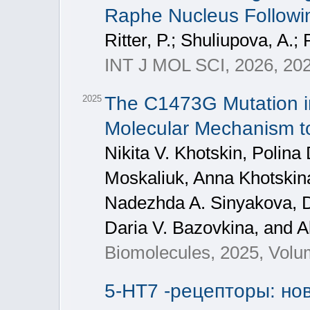
Raphe Nucleus Followin
Ritter, P.; Shuliupova, A.;
INT J MOL SCI, 2026, 202
The C1473G Mutation 
2025
Molecular Mechanism t
Nikita V. Khotskin, Polina 
Moskaliuk, Anna Khotskina
Nadezhda A. Sinyakova, Da
Daria V. Bazovkina, and A
Biomolecules, 2025, Volu
5-HT7 -рецепторы: но