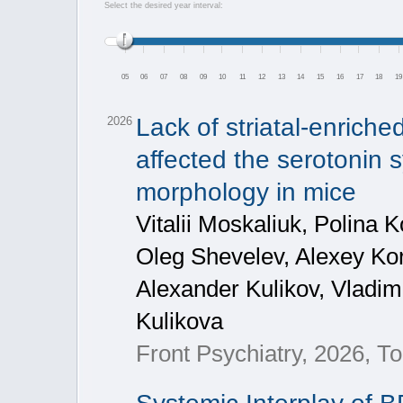
Select the desired year interval:
05
06
07
08
09
10
11
12
13
14
15
16
17
18
19
Lack of striatal-enrich
2026
affected the serotonin 
morphology in mice
Vitalii Moskaliuk, Polina K
Oleg Shevelev, Alexey Kor
Alexander Kulikov, Vladi
Kulikova
Front Psychiatry, 2026, Т