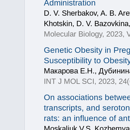
Administration
D. V. Sherbakov, A. B. Aref
Khotskin, D. V. Bazovkina,
Molecular Biology, 2023,
Genetic Obesity in Pre
Susceptibility to Obesi
Макарова Е.Н., Дубинина
INT J MOL SCI, 2023, 24(
On associations betwe
transcripts, and seroto
rats: an influence of a
Moskaliuk V.S. Kozhemyak