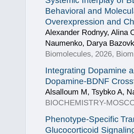
Systemic Interplay of 
Behavioral and Molecu
Overexpression and Ch
Alexander Rodnyy, Alina 
Naumenko, Darya Bazovk
Biomolecules, 2026, Biom
Integrating Dopamine 
Dopamine-BDNF Crossta
Alsalloum M, Tsybko A, 
BIOCHEMISTRY-MOSCOW+
Phenotype-Specific Tra
Glucocorticoid Signalin