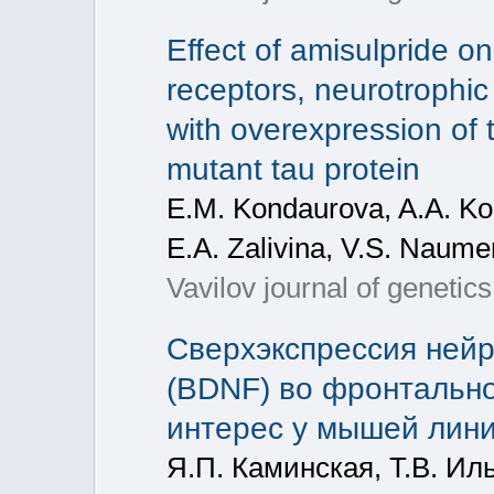
Effect of amisulpride o
receptors, neurotrophic
with overexpression of
mutant tau protein
E.M. Kondaurova, A.A. Kom
E.A. Zalivina, V.S. Naum
Vavilov journal of genetic
Сверхэкспрессия нейр
(BDNF) во фронтально
интерес у мышей лин
Я.П. Каминская, Т.В. Ил