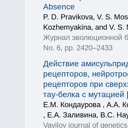
Absence
P. D. Pravikova, V. S. Mos
Kozhemyakina, and V. S
Журнал эволюционной би
No. 6, pp. 2420–2433
Действие амисульпри
рецепторов, нейротро
рецепторов при сверх
тау-белка с мутацией
Е.М. Кондаурова , А.А. 
, Е.А. Заливина, В.С. Н
Vavilov journal of genetic