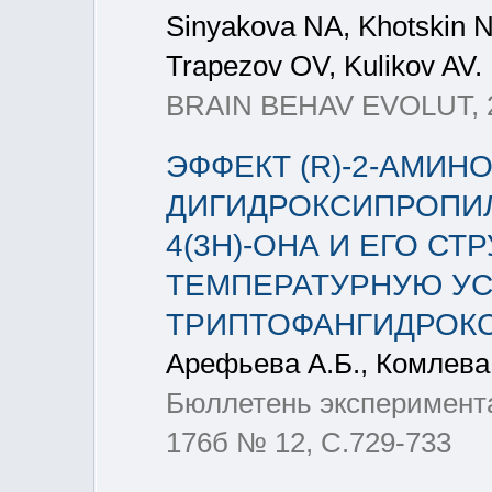
Sinyakova NA, Khotskin NV
Trapezov OV, Kulikov AV.
BRAIN BEHAV EVOLUT, 20
ЭФФЕКТ (R)-2-АМИНО-6
ДИГИДРОКСИПРОПИЛ)
4(3H)-ОНА И ЕГО С
ТЕМПЕРАТУРНУЮ У
ТРИПТОФАНГИДРОКС
Арефьева А.Б., Комлева 
Бюллетень эксперимента
176б № 12, С.729-733