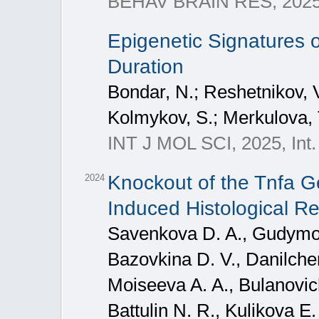
BEHAV BRAIN RES, 202
Epigenetic Signatures o
Duration
Bondar, N.; Reshetnikov, V.
Kolmykov, S.; Merkulova, 
INT J MOL SCI, 2025, Int. 
Knockout of the Tnfa G
2024
Induced Histological Re
Savenkova D. A., Gudymo A
Bazovkina D. V., Danilchen
Moiseeva A. A., Bulanovich
Battulin N. R., Kulikova E.